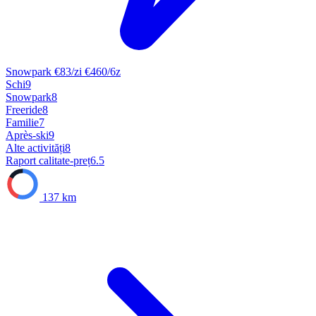
Snowpark
€83/zi
€460/6z
Schi
9
Snowpark
8
Freeride
8
Familie
7
Après-ski
9
Alte activități
8
Raport calitate-preț
6.5
137 km