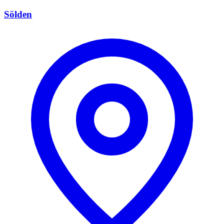
Sölden