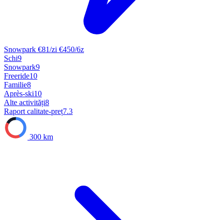
Snowpark
€81/zi
€450/6z
Schi
9
Snowpark
9
Freeride
10
Familie
8
Après-ski
10
Alte activități
8
Raport calitate-preț
7.3
300 km