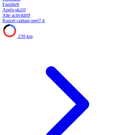
Familie
8
Après-ski
10
Alte activități
9
Raport calitate-preț
7.4
239 km