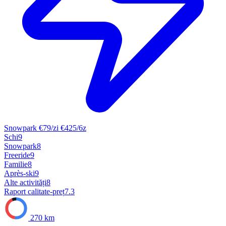
Snowpark
€79/zi
€425/6z
Schi
9
Snowpark
8
Freeride
9
Familie
8
Après-ski
9
Alte activități
8
Raport calitate-preț
7.3
270 km