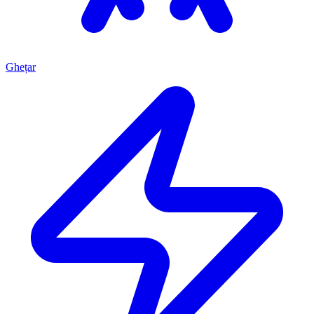
Ghețar