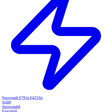
Snowpark
€79/zi
€425/6z
Schi
9
Snowpark
8
Freeride
8