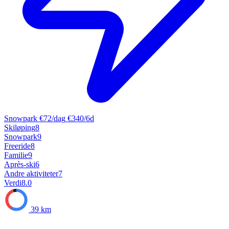
Snowpark
€72/dag
€340/6d
Skiløping
8
Snowpark
9
Freeride
8
Familie
9
Après-ski
6
Andre aktiviteter
7
Verdi
8.0
39 km