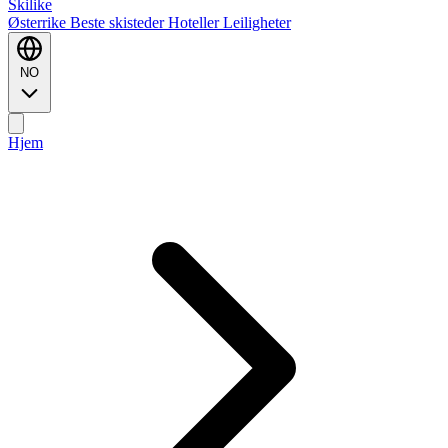
Ski
like
Østerrike
Beste skisteder
Hoteller
Leiligheter
NO
Hjem