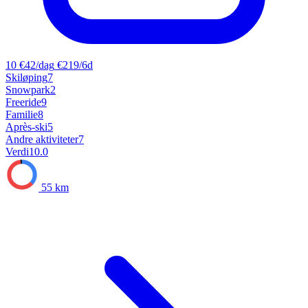
10
€42/dag
€219/6d
Skiløping
7
Snowpark
2
Freeride
9
Familie
8
Après-ski
5
Andre aktiviteter
7
Verdi
10.0
55 km