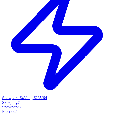
Snowpark
€48/dag
€285/6d
Skiløping
7
Snowpark
8
Freeride
5