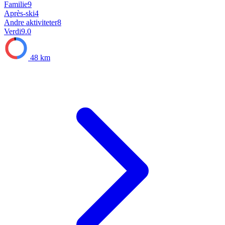
Familie
9
Après-ski
4
Andre aktiviteter
8
Verdi
9.0
48 km