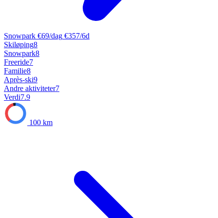
Snowpark
€69/dag
€357/6d
Skiløping
8
Snowpark
8
Freeride
7
Familie
8
Après-ski
9
Andre aktiviteter
7
Verdi
7.9
100 km