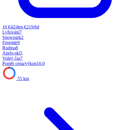
10
€42/den
€219/6d
Lyžování
7
Snowpark
2
Freeride
9
Rodina
8
Après-ski
5
Volný čas
7
Poměr cena/výkon
10.0
55 km