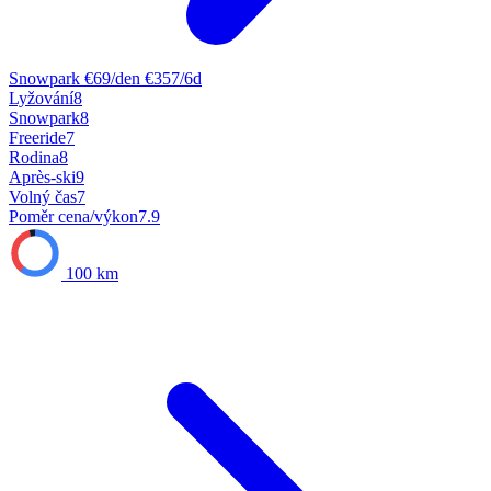
Snowpark
€69/den
€357/6d
Lyžování
8
Snowpark
8
Freeride
7
Rodina
8
Après-ski
9
Volný čas
7
Poměr cena/výkon
7.9
100 km