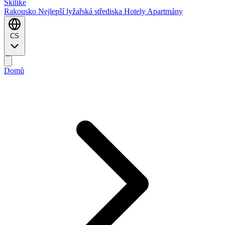
Ski
like
Rakousko
Nejlepší lyžařská střediska
Hotely
Apartmány
CS
Domů