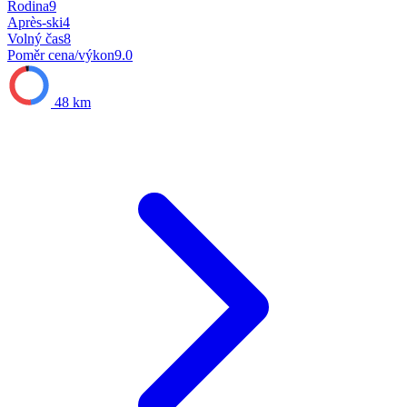
Rodina
9
Après-ski
4
Volný čas
8
Poměr cena/výkon
9.0
48 km