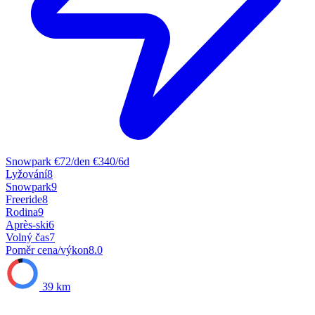
Snowpark
€72/den
€340/6d
Lyžování
8
Snowpark
9
Freeride
8
Rodina
9
Après-ski
6
Volný čas
7
Poměr cena/výkon
8.0
39 km