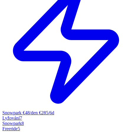
Snowpark
€48/den
€285/6d
Lyžování
7
Snowpark
8
Freeride
5