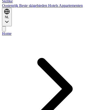
Ski
like
Oostenrijk
Beste skigebieden
Hotels
Appartementen
NL
Home