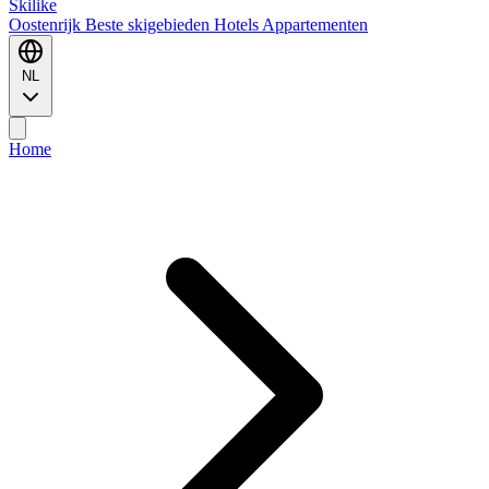
Ski
like
Oostenrijk
Beste skigebieden
Hotels
Appartementen
NL
Home