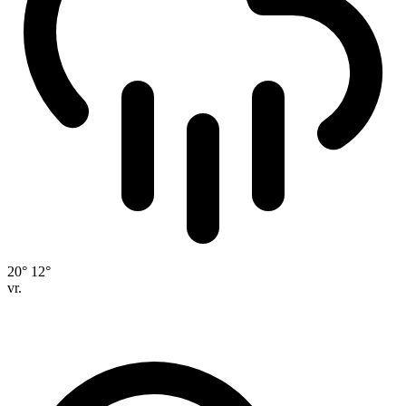
20°
12°
vr.