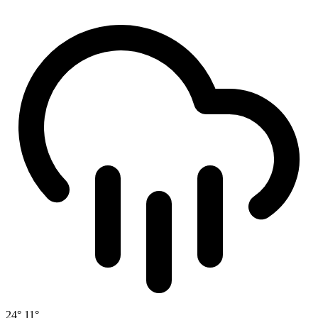
24°
11°