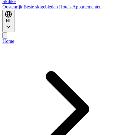
Ski
like
Oostenrijk
Beste skigebieden
Hotels
Appartementen
NL
Home