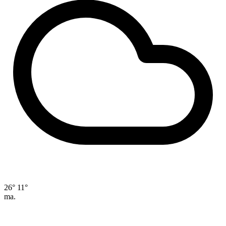
26°
11°
ma.