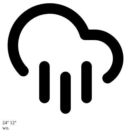
24°
12°
wo.