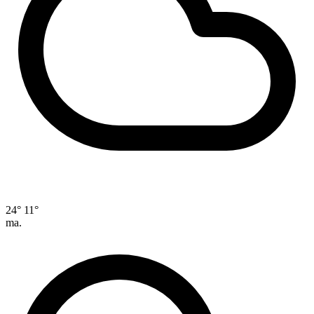
24°
11°
ma.