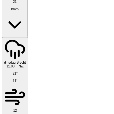
21
km/h
dinsdag
Slecht
11.08.
·
Nat
21°
11°
12