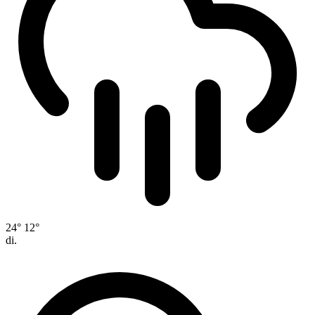
24°
12°
di.