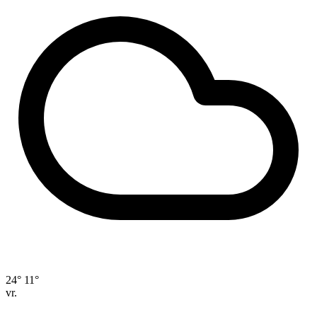
24°
11°
vr.