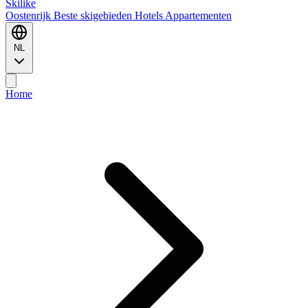
Ski
like
Oostenrijk
Beste skigebieden
Hotels
Appartementen
NL
Home