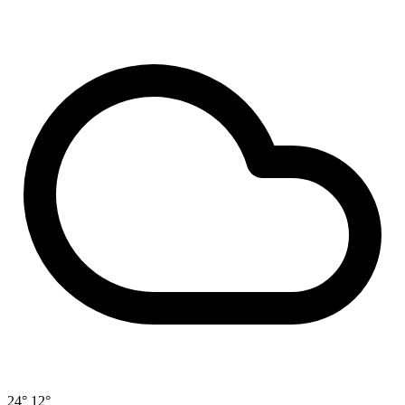
24°
12°