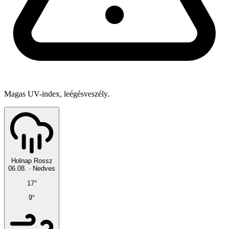
Magas UV-index, leégésveszély.
Holnap
Rossz
06.08.
·
Nedves
17°
9°