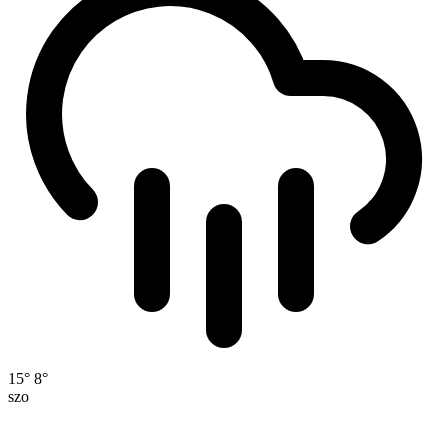
15°
8°
szo