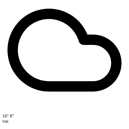
16°
8°
vas