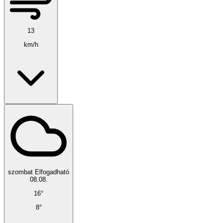
13
km/h
szombat
Elfogadható
08.08.
16°
8°