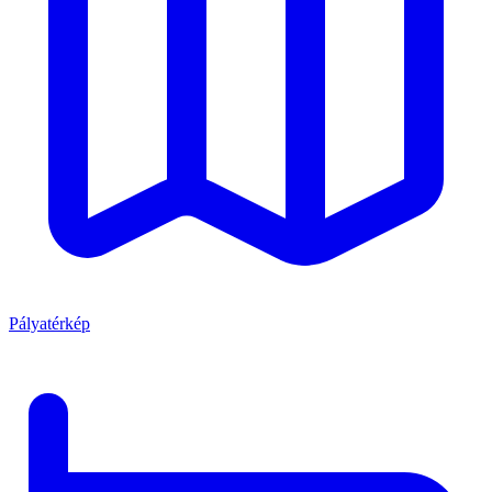
Pályatérkép