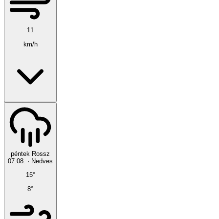
11
km/h
péntek
Rossz
07.08.
·
Nedves
15°
8°