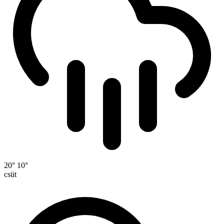
20°
10°
csüt