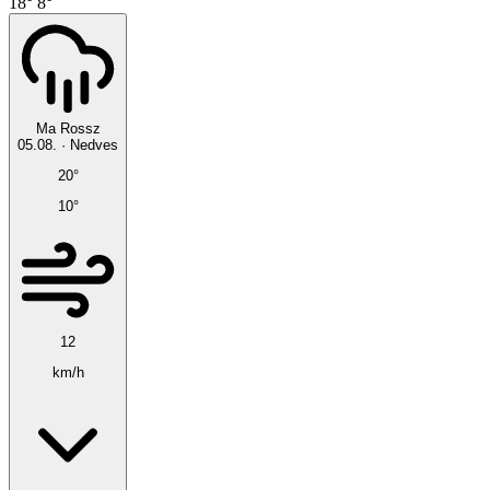
18°
8°
Ma
Rossz
05.08.
·
Nedves
20°
10°
12
km/h