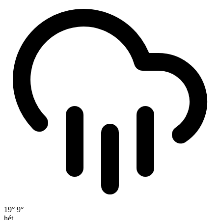
19°
9°
hét