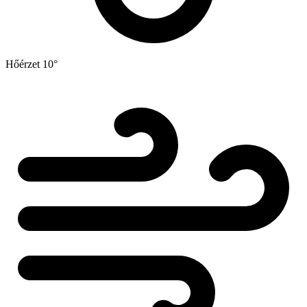
Hőérzet
10°