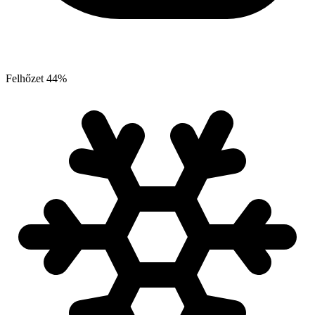
Felhőzet
44
%