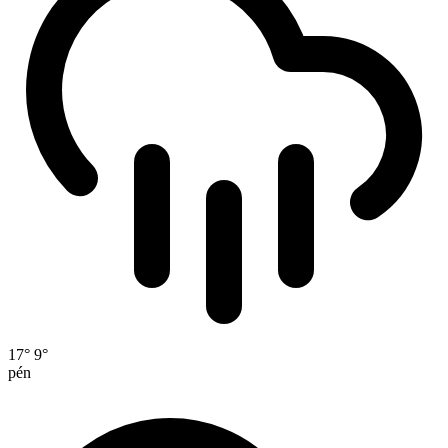
17°
9°
pén