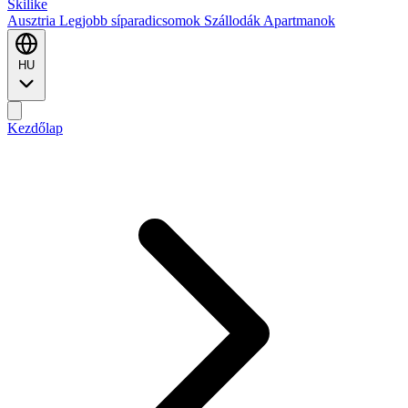
Ski
like
Ausztria
Legjobb síparadicsomok
Szállodák
Apartmanok
HU
Kezdőlap