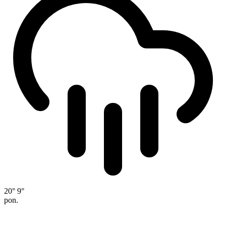
20°
9°
pon.