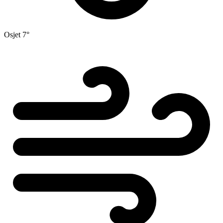
Osjet
7°