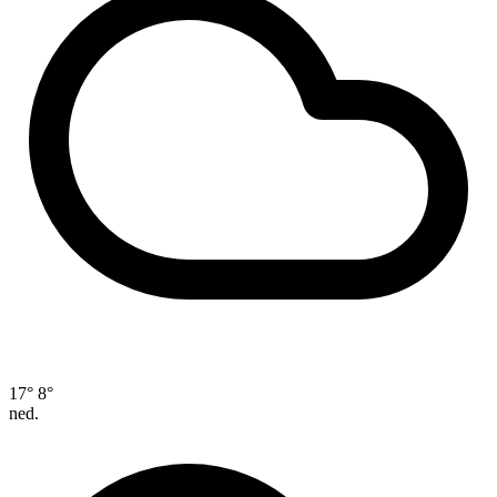
17°
8°
ned.