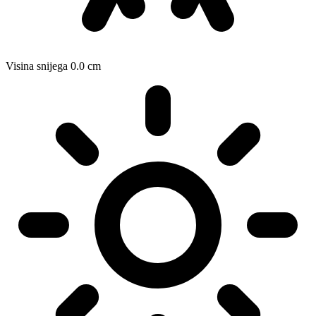
Visina snijega
0.0
cm