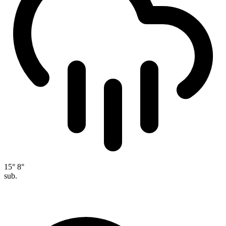
15°
8°
sub.