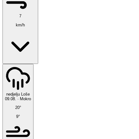
7
km/h
nedjelju
Loše
09.08.
·
Mokro
20°
9°