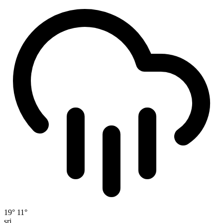
19°
11°
sri.