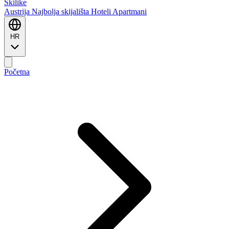
Ski
like
Austrija
Najbolja skijališta
Hoteli
Apartmani
HR
Početna