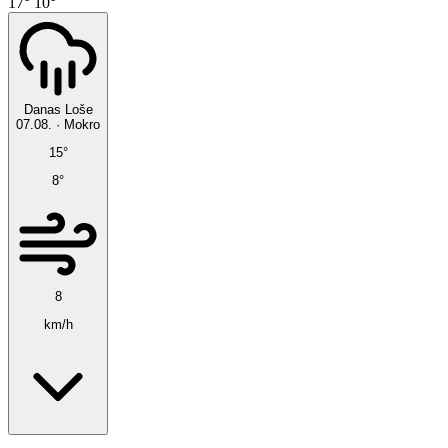
17°
10°
Danas
Loše
07.08.
·
Mokro
15°
8°
8
km/h