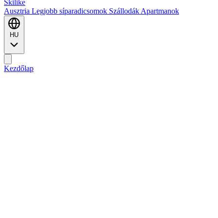
Ski
like
Ausztria
Legjobb síparadicsomok
Szállodák
Apartmanok
HU
Kezdőlap