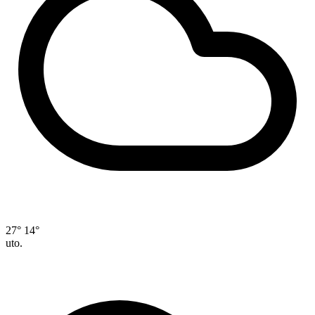
27°
14°
uto.