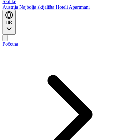
Ski
like
Austrija
Najbolja skijališta
Hoteli
Apartmani
HR
Početna