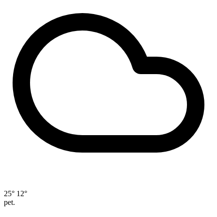
25°
12°
pet.