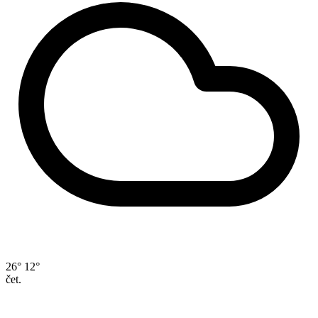
26°
12°
čet.