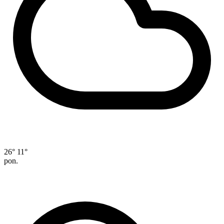
26°
11°
pon.