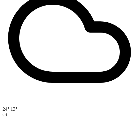
24°
13°
sri.