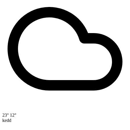
23°
12°
kedd