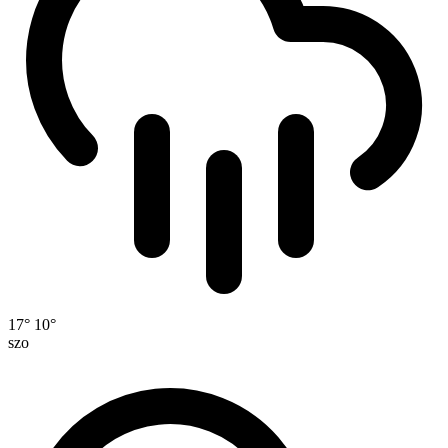
17°
10°
szo