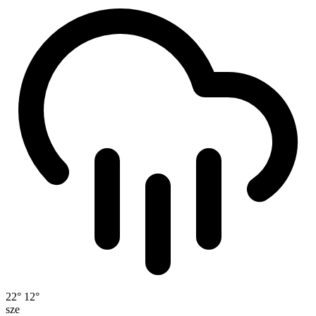
22°
12°
sze