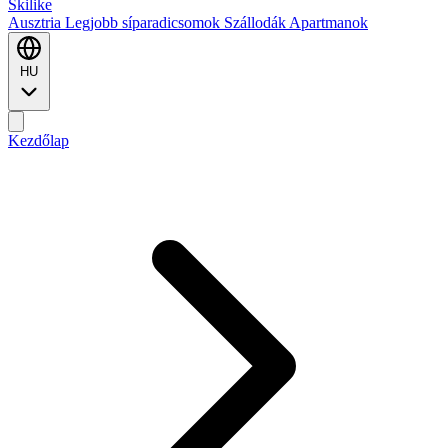
Ski
like
Ausztria
Legjobb síparadicsomok
Szállodák
Apartmanok
HU
Kezdőlap