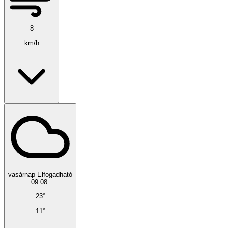
8
km/h
vasárnap
Elfogadható
09.08.
23°
11°