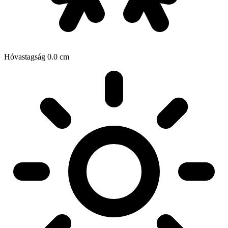
Hóvastagság
0.0
cm