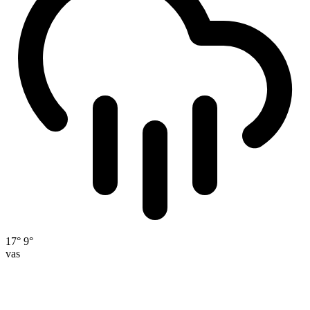
17°
9°
vas