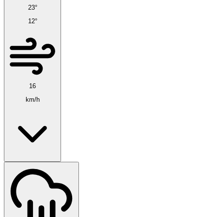
23°
12°
16
km/h