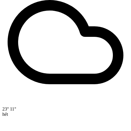
23°
11°
hét