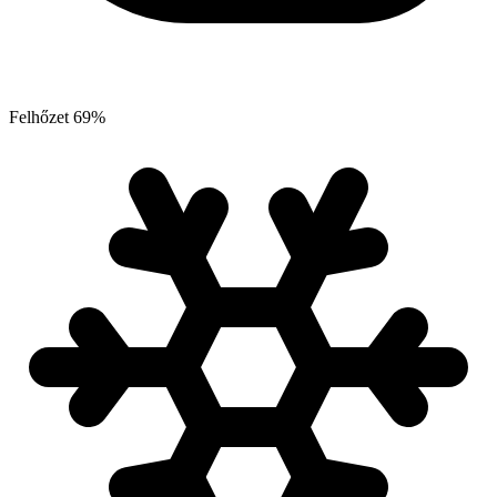
Felhőzet
69
%