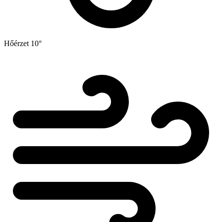
Hőérzet
10°