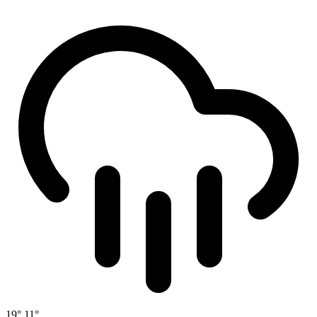
19°
11°