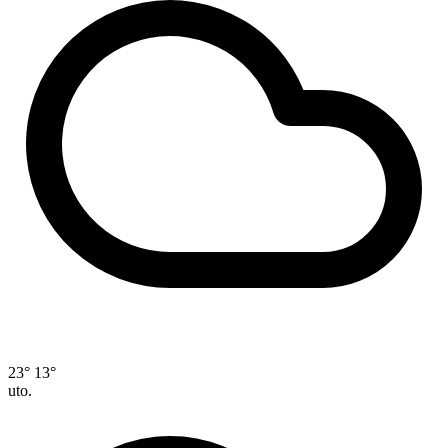
23°
13°
uto.