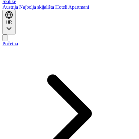
Ski
like
Austrija
Najbolja skijališta
Hoteli
Apartmani
HR
Početna