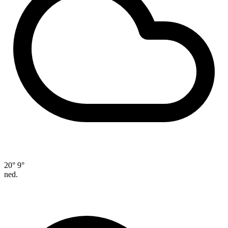
20°
9°
ned.