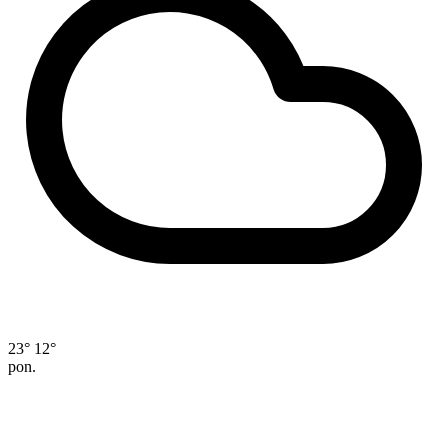
23°
12°
pon.