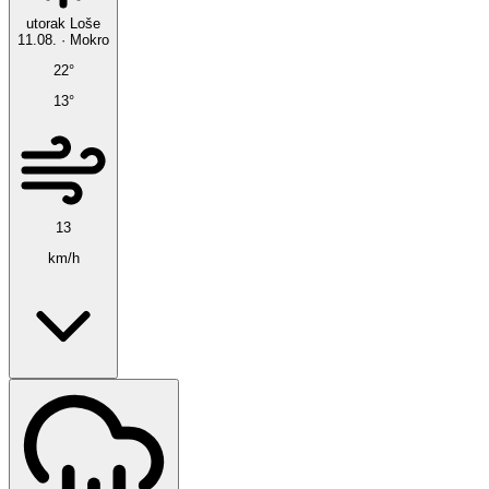
utorak
Loše
11.08.
·
Mokro
22°
13°
13
km/h