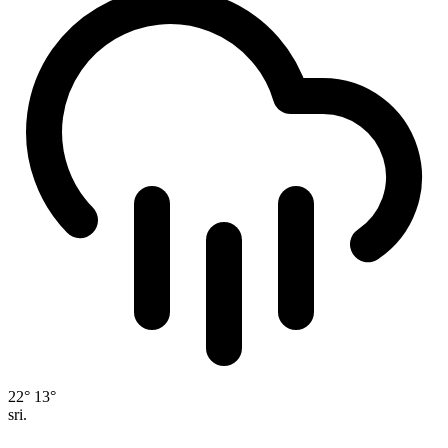
22°
13°
sri.