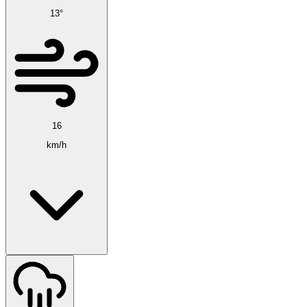
13°
16
km/h