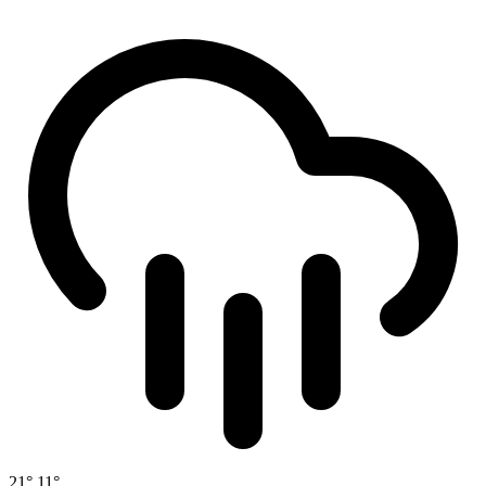
21°
11°