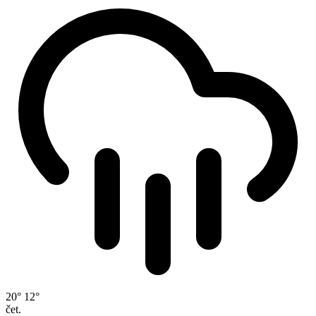
20°
12°
čet.