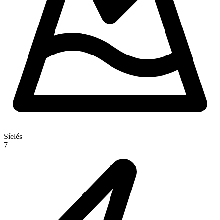
Síelés
7