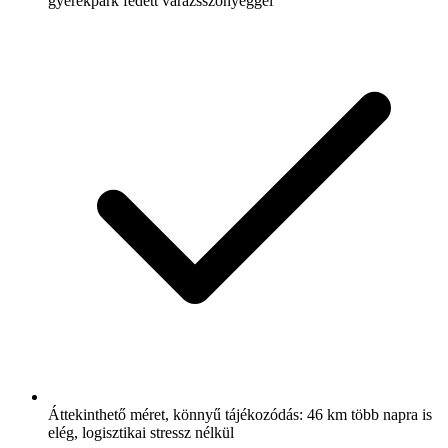
gyerekpark fedett varázsszőnyeggel
Áttekinthető méret, könnyű tájékozódás: 46 km több napra is
elég, logisztikai stressz nélkül