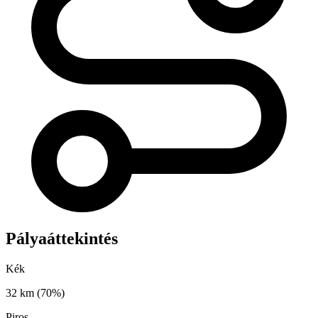
Pályaáttekintés
Kék
32 km
(70%)
Piros