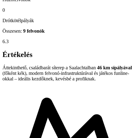
0
Drótkötélpályák
Összesen:
9 felvonók
6.3
Értékelés
Áttekinthető, családbarát síterep a Saalachtalban
46 km sípályával
(főként kék), modern felvonó-infrastruktúrával és játékos funline-
okkal – ideális kezdőknek, kevésbé a profiknak.