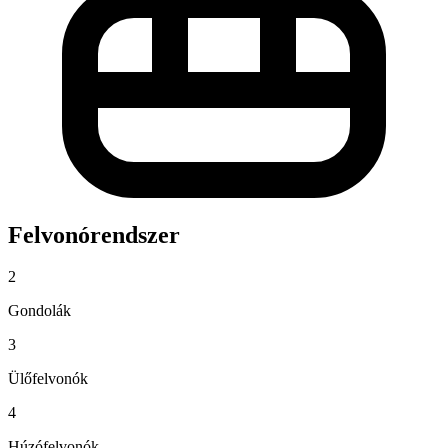
Felvonórendszer
2
Gondolák
3
Ülőfelvonók
4
Húzófelvonók