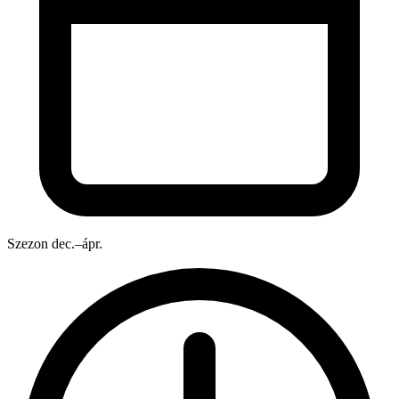
Szezon
dec.–ápr.