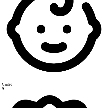
Család
9