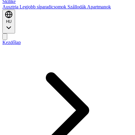
Ski
like
Ausztria
Legjobb síparadicsomok
Szállodák
Apartmanok
HU
Kezdőlap