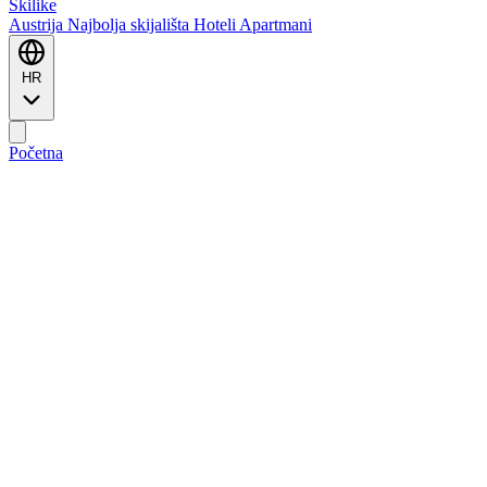
Ski
like
Austrija
Najbolja skijališta
Hoteli
Apartmani
HR
Početna