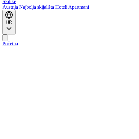
Ski
like
Austrija
Najbolja skijališta
Hoteli
Apartmani
HR
Početna