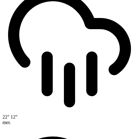
22°
12°
mer.