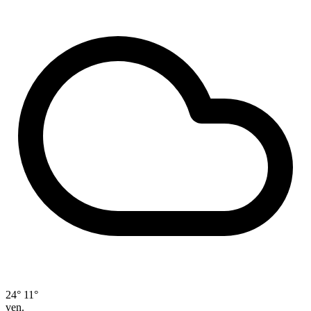
24°
11°
ven.