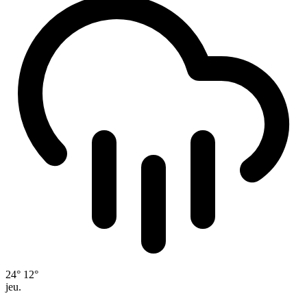
24°
12°
jeu.