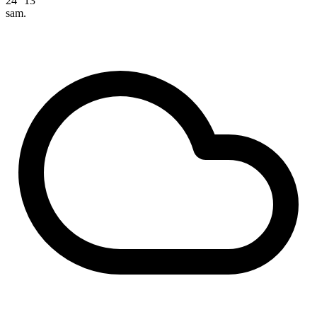
24°
13°
sam.