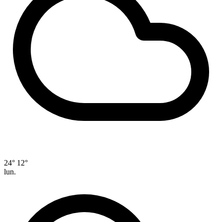
24°
12°
lun.