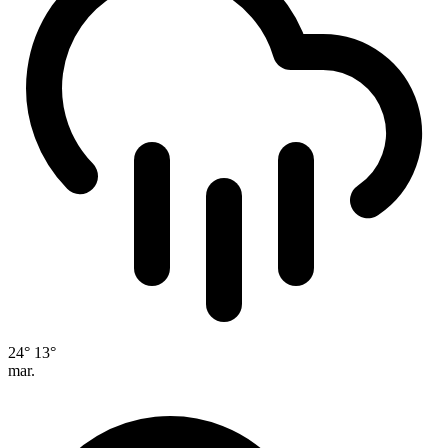
24°
13°
mar.