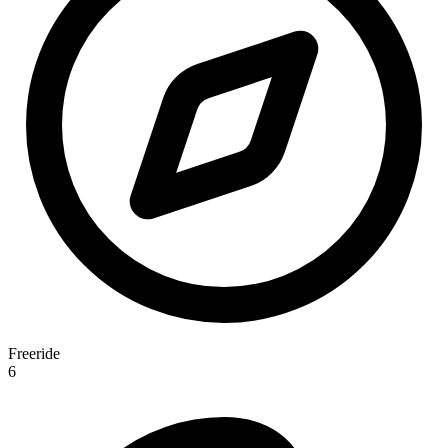
Freeride
6