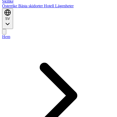
Ski
like
Österrike
Bästa skidorter
Hotell
Lägenheter
SV
Hem