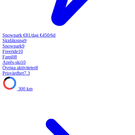
Snowpark
€81/dag
€450/6d
Skidåkning
9
Snowpark
9
Freeride
10
Familj
8
Après-ski
10
Övriga aktiviteter
8
Prisvärdhet
7.3
300 km