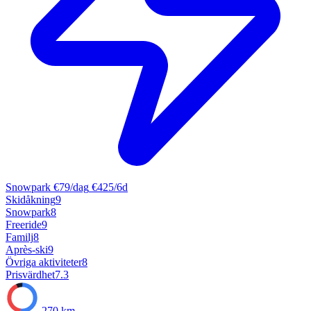
Snowpark
€79/dag
€425/6d
Skidåkning
9
Snowpark
8
Freeride
9
Familj
8
Après-ski
9
Övriga aktiviteter
8
Prisvärdhet
7.3
270 km