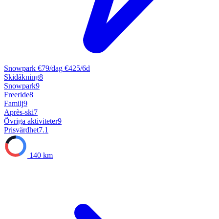
Snowpark
€79/dag
€425/6d
Skidåkning
8
Snowpark
9
Freeride
8
Familj
9
Après-ski
7
Övriga aktiviteter
9
Prisvärdhet
7.1
140 km