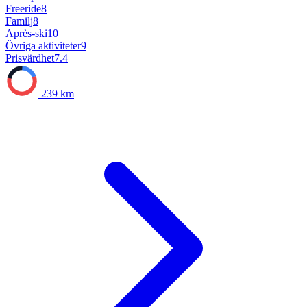
Freeride
8
Familj
8
Après-ski
10
Övriga aktiviteter
9
Prisvärdhet
7.4
239 km