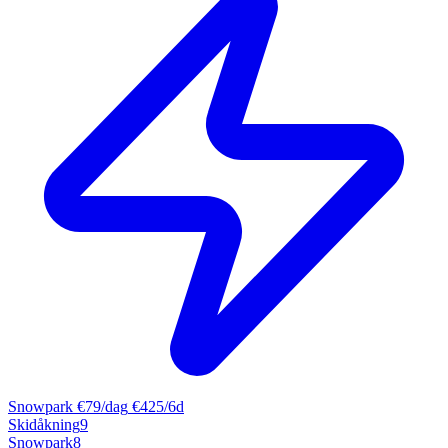
Snowpark
€79/dag
€425/6d
Skidåkning
9
Snowpark
8