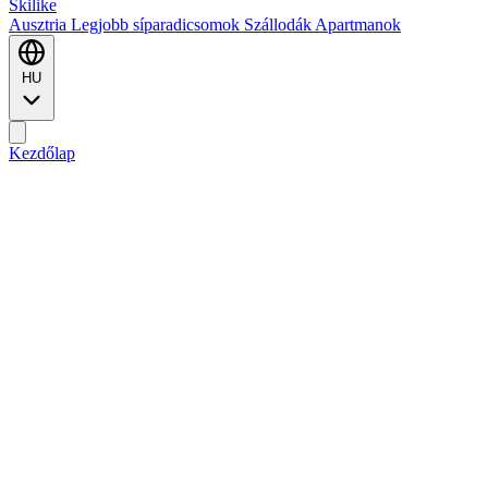
Ski
like
Ausztria
Legjobb síparadicsomok
Szállodák
Apartmanok
HU
Kezdőlap