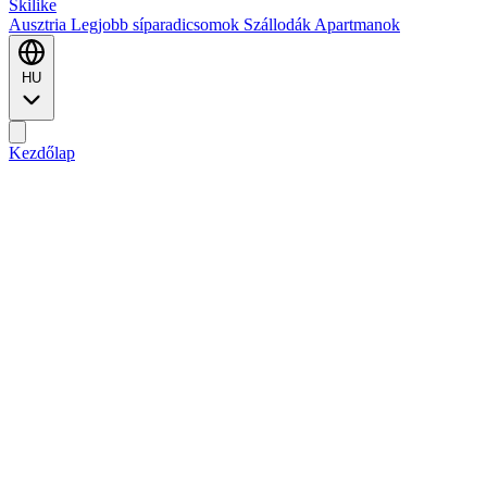
Ski
like
Ausztria
Legjobb síparadicsomok
Szállodák
Apartmanok
HU
Kezdőlap