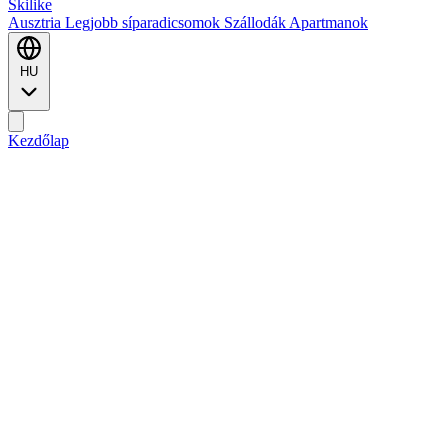
Ski
like
Ausztria
Legjobb síparadicsomok
Szállodák
Apartmanok
HU
Kezdőlap