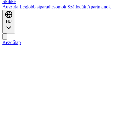
Ski
like
Ausztria
Legjobb síparadicsomok
Szállodák
Apartmanok
HU
Kezdőlap