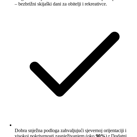
– bezbrižni skijaški dani za obitelji i rekreativce.
Dobra snježna podloga zahvaljujući sjevernoj orijentaciji i
visokoj pokrivenosti zasnježivanjem (oko
90%
).r Dodatni