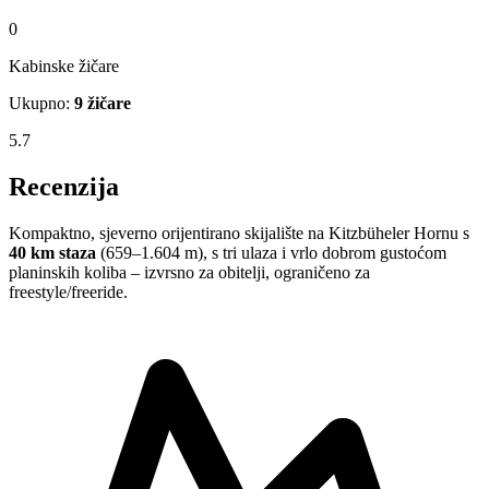
0
Kabinske žičare
Ukupno:
9 žičare
5.7
Recenzija
Kompaktno, sjeverno orijentirano skijalište na Kitzbüheler Hornu s
40 km staza
(659–1.604 m), s tri ulaza i vrlo dobrom gustoćom
planinskih koliba – izvrsno za obitelji, ograničeno za
freestyle/freeride.