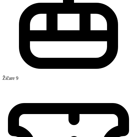
Žičare
9