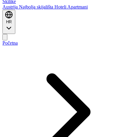
Ski
like
Austrija
Najbolja skijališta
Hoteli
Apartmani
HR
Početna