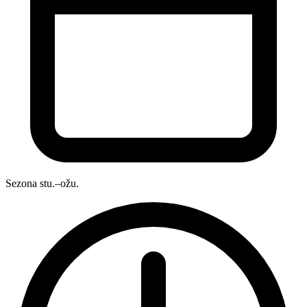
Sezona
stu.–ožu.