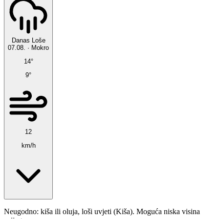
Danas
Loše
07.08.
·
Mokro
14°
9°
12
km/h
Neugodno: kiša ili oluja, loši uvjeti (Kiša). Moguća niska visina