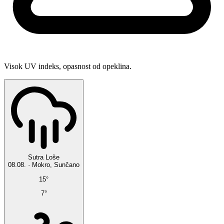
Visok UV indeks, opasnost od opeklina.
Sutra
Loše
08.08.
·
Mokro, Sunčano
15°
7°