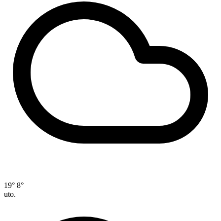
19°
8°
uto.