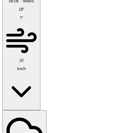
09.08.
·
Mokro
18°
7°
10
km/h