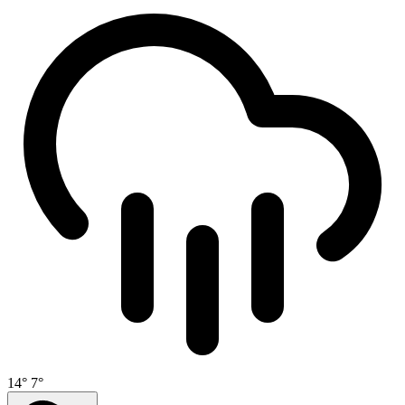
14°
7°