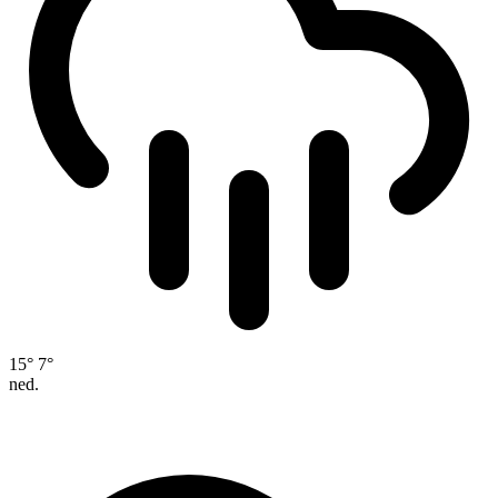
15°
7°
ned.