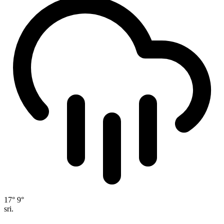
17°
9°
sri.