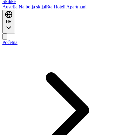
Ski
like
Austrija
Najbolja skijališta
Hoteli
Apartmani
HR
Početna