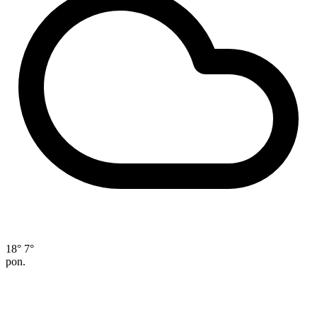
18°
7°
pon.