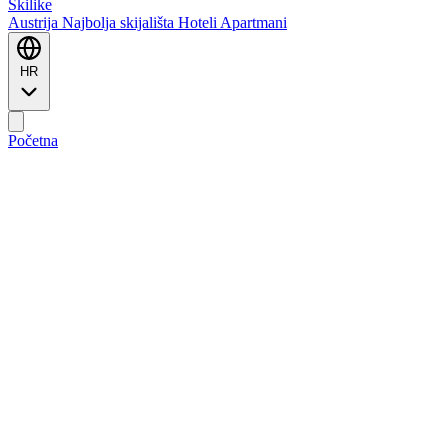
Ski
like
Austrija
Najbolja skijališta
Hoteli
Apartmani
HR
Početna