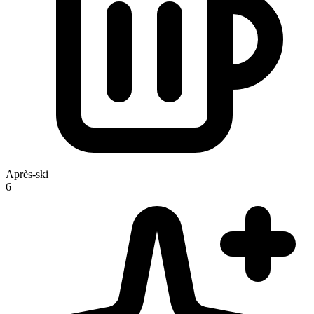
Après-ski
6