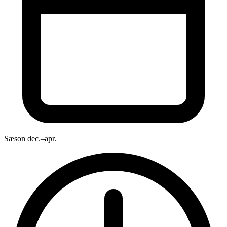
Sæson
dec.–apr.