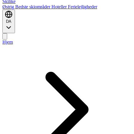
Ski
like
Østrig
Bedste skiområder
Hoteller
Ferielejligheder
DA
Hjem