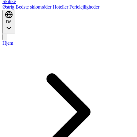
Ski
like
Østrig
Bedste skiområder
Hoteller
Ferielejligheder
DA
Hjem