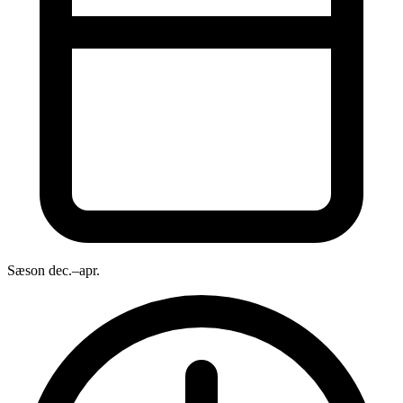
Sæson
dec.–apr.